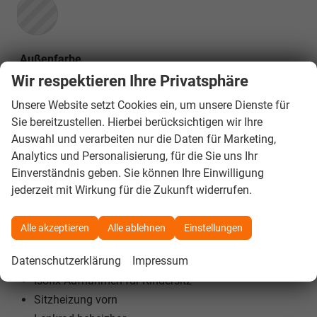
Außenfarbe
Carbonized Gray/Asher Gray
Wir respektieren Ihre Privatsphäre
Unsere Website setzt Cookies ein, um unsere Dienste für
Innenausstattung
Sie bereitzustellen. Hierbei berücksichtigen wir Ihre
auf Anfrage
Auswahl und verarbeiten nur die Daten für Marketing,
Analytics und Personalisierung, für die Sie uns Ihr
Einverständnis geben. Sie können Ihre Einwilligung
Beschreibung
jederzeit mit Wirkung für die Zukunft widerrufen.
Innen:
Fensterheber elektr. vorn mit Komfortschaltung
Alle akzeptieren
Alle ablehnen
Einstellungen
Klimaautomatik 2-Zonen
Datenschutzerklärung
Impressum
Rücksitzbank (3.Reihe) Dreiersitzbank, klappbar
Isofix-Aufnahmen für Kindersitz
Sitzheizung vorn