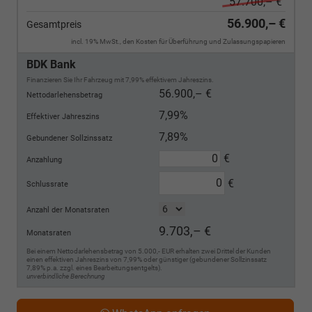
57.700,– €
56.900,– €
Gesamtpreis
incl. 19% MwSt., den Kosten für Überführung und Zulassungspapieren
BDK Bank
Finanzieren Sie Ihr Fahrzeug mit 7,99% effektivem Jahreszins.
56.900,– €
Nettodarlehensbetrag
7,99%
Effektiver Jahreszins
7,89%
Gebundener Sollzinssatz
€
Anzahlung
€
Schlussrate
Anzahl der Monatsraten
9.703,– €
Monatsraten
Bei einem Nettodarlehensbetrag von 5.000,- EUR erhalten zwei Drittel der Kunden
einen effektiven Jahreszins von 7,99% oder günstiger (gebundener Sollzinssatz
7,89% p.a. zzgl. eines Bearbeitungsentgelts).
unverbindliche Berechnung