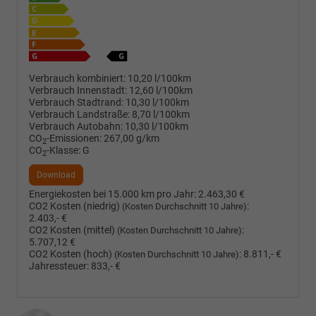
Verbrauch kombiniert:
10,20 l/100km
Verbrauch Innenstadt:
12,60 l/100km
Verbrauch Stadtrand:
10,30 l/100km
Verbrauch Landstraße:
8,70 l/100km
Verbrauch Autobahn:
10,30 l/100km
CO
-Emissionen:
267,00 g/km
2
CO
-Klasse:
G
2
Download
Energiekosten bei 15.000 km pro Jahr:
2.463,30 €
CO2 Kosten (niedrig)
:
(Kosten Durchschnitt 10 Jahre)
2.403,- €
CO2 Kosten (mittel)
:
(Kosten Durchschnitt 10 Jahre)
5.707,12 €
CO2 Kosten (hoch)
:
8.811,- €
(Kosten Durchschnitt 10 Jahre)
Jahressteuer:
833,- €