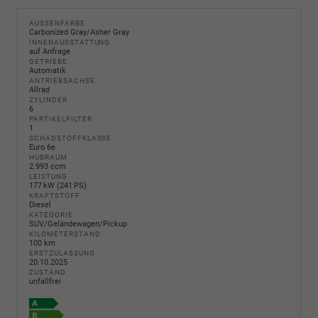
AUSSENFARBE
Carbonized Gray/Asher Gray
INNENAUSSTATTUNG
auf Anfrage
GETRIEBE
Automatik
ANTRIEBSACHSE
Allrad
ZYLINDER
6
PARTIKELFILTER
1
SCHADSTOFFKLASSE
Euro 6e
HUBRAUM
2.993 ccm
LEISTUNG
177 kW (241 PS)
KRAFTSTOFF
Diesel
KATEGORIE
SUV/Geländewagen/Pickup
KILOMETERSTAND
100 km
ERSTZULASSUNG
20.10.2025
ZUSTAND
unfallfrei