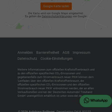
Google Karte laden
Die Karte wird von Google Maps eingebettet.
Es gelten die
Datenschutzerklärungen
von Google.
Anmelden
Barrierefreiheit
AGB
Impressum
Datenschutz
Cookie-Einstellungen
Weitere Informationen zum offiziellen Kraftstoffverbrauch und
zu den offiziellen spezifischen CO
-Emissionen und
2
gegebenenfalls zum Stromverbrauch neuer PKW können dem
'Leitfaden über den offiziellen Kraftstoffverbrauch, die
offiziellen spezifischen CO
-Emissionen und den offiziellen
2
Stromverbrauch neuer PKW' entnommen werden, der an allen
Verkaufsstellen und bei der 'Deutschen Automobil Treuhand
GmbH' unentgeltlich erhältlich ist unter www.dat.de.
© 2026
Autohaus Pollinger
,
Gewerbering Ost 8
,
93155