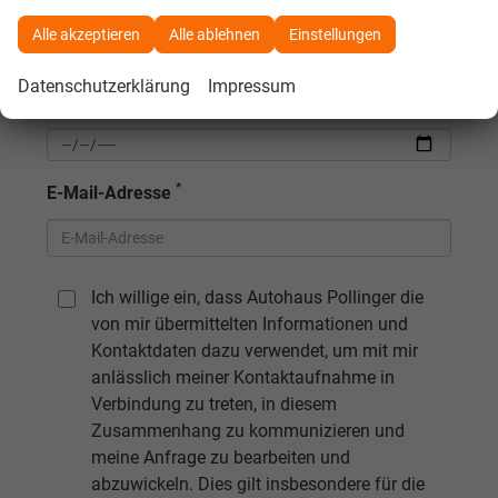
USt-IdNr.
Alle akzeptieren
Alle ablehnen
Einstellungen
Datenschutzerklärung
Impressum
Geburtsdatum
*
E-Mail-Adresse
Ich willige ein, dass Autohaus Pollinger die
von mir übermittelten Informationen und
Kontaktdaten dazu verwendet, um mit mir
anlässlich meiner Kontaktaufnahme in
Verbindung zu treten, in diesem
Zusammenhang zu kommunizieren und
meine Anfrage zu bearbeiten und
abzuwickeln. Dies gilt insbesondere für die