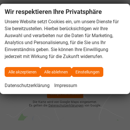
Öffnungszeiten
Wir respektieren Ihre Privatsphäre
Montag bis Freitag 08.00 -17:00 Uhr
Unsere Website setzt Cookies ein, um unsere Dienste für
Sie bereitzustellen. Hierbei berücksichtigen wir Ihre
Auswahl und verarbeiten nur die Daten für Marketing,
Folgen Sie uns
Analytics und Personalisierung, für die Sie uns Ihr
Einverständnis geben. Sie können Ihre Einwilligung
jederzeit mit Wirkung für die Zukunft widerrufen.
Alle akzeptieren
Alle ablehnen
Einstellungen
Google Maps
Datenschutzerklärung
Impressum
Google Karte laden
Die Karte wird von Google Maps eingebettet.
Es gelten die
Datenschutzerklärungen
von Google.