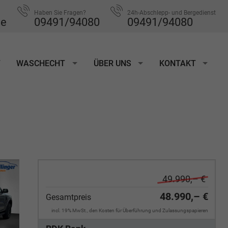
Haben Sie Fragen?
24h-Abschlepp- und Bergedienst
de
09491/94080
09491/94080
T
WASCHECHT
ÜBER UNS
KONTAKT
49.990,– €
48.990,– €
Gesamtpreis
incl. 19% MwSt., den Kosten für Überführung und Zulassungspapieren