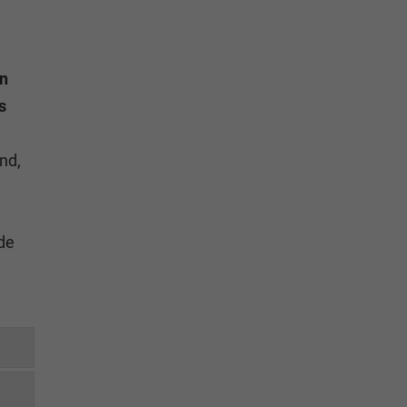
en
s
nd,
de