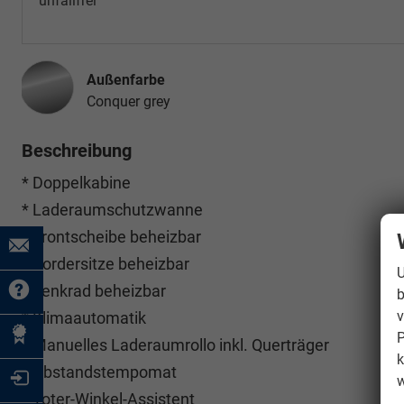
unfallfrei
Außenfarbe
Conquer grey
Beschreibung
* Doppelkabine
* Laderaumschutzwanne
* Frontscheibe beheizbar
* Vordersitze beheizbar
U
* Lenkrad beheizbar
b
v
* Klimaautomatik
P
* Manuelles Laderaumrollo inkl. Querträger
k
* Abstandstempomat
w
* Toter-Winkel-Assistent