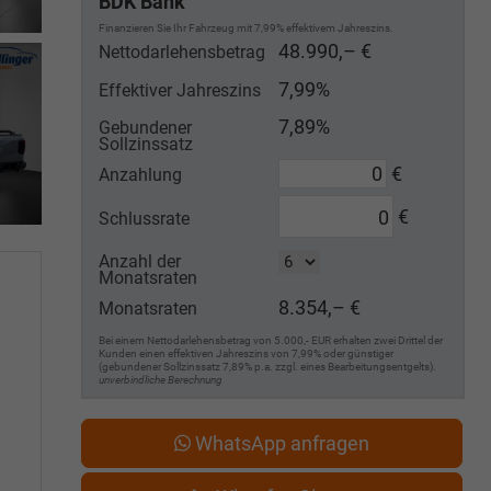
BDK Bank
Finanzieren Sie Ihr Fahrzeug mit 7,99% effektivem Jahreszins.
48.990,– €
Nettodarlehensbetrag
7,99%
Effektiver Jahreszins
7,89%
Gebundener
Sollzinssatz
€
Anzahlung
€
Schlussrate
Anzahl der
Monatsraten
8.354,– €
Monatsraten
Bei einem Nettodarlehensbetrag von 5.000,- EUR erhalten zwei Drittel der
Kunden einen effektiven Jahreszins von 7,99% oder günstiger
(gebundener Sollzinssatz 7,89% p.a. zzgl. eines Bearbeitungsentgelts).
unverbindliche Berechnung
WhatsApp anfragen