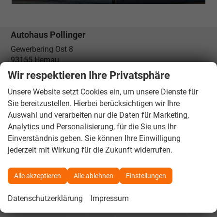
Autohaus Pollinger
Gewerbering Ost 8
93155
Hemau
Telefon:
+49 (0)9491 - 9408-0
Wir respektieren Ihre Privatsphäre
Telefax:
+49 (0)9491 - 9408-20
Unsere Website setzt Cookies ein, um unsere Dienste für
E-Mail:
info@autohaus-pollinger.de
Sie bereitzustellen. Hierbei berücksichtigen wir Ihre
Auswahl und verarbeiten nur die Daten für Marketing,
Öffnungszeiten
Analytics und Personalisierung, für die Sie uns Ihr
Montag bis Freitag 08.00 -17:00 Uhr
Einverständnis geben. Sie können Ihre Einwilligung
jederzeit mit Wirkung für die Zukunft widerrufen.
Folgen Sie uns
Alle akzeptieren
Alle ablehnen
Einstellungen
Datenschutzerklärung
Impressum