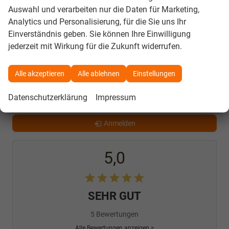
Auswahl und verarbeiten nur die Daten für Marketing,
Analytics und Personalisierung, für die Sie uns Ihr
Einverständnis geben. Sie können Ihre Einwilligung
33
Ergebnisse anzeigen
jederzeit mit Wirkung für die Zukunft widerrufen.
zurücksetzen
Alle akzeptieren
Alle ablehnen
Einstellungen
Datenschutzerklärung
Impressum
Anmelden
5,0
SEHR GUT
5 Bewertungen
Alle Bewertungen anzeigen >