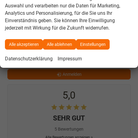
Auswahl und verarbeiten nur die Daten für Marketing,
Analytics und Personalisierung, für die Sie uns Ihr
Einverständnis geben. Sie können Ihre Einwilligung
33
Ergebnisse anzeigen
jederzeit mit Wirkung für die Zukunft widerrufen.
zurücksetzen
Alle akzeptieren
Alle ablehnen
Einstellungen
Datenschutzerklärung
Impressum
Anmelden
5,0
SEHR GUT
5 Bewertungen
Alle Bewertungen anzeigen >